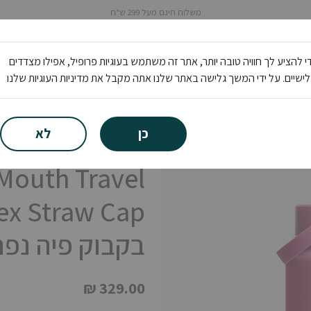
משלוח חינם מעל 299 ש"ח
ציוד
נעליים
בגדים
פעילות
י להציע לך חוויה טובה יותר, אתר זה משתמש בעוגיות פרופיל, אפילו מצדדים
ישיים. על ידי המשך גלישה באתר שלנו אתה מקבל את מדיניות העוגיות שלנו
 הידרו פלאסק
כן
לא
Hydro Flask
Mouth Travel
lex Straw Cap
בקבוק פיה נפ
₪ 329.00