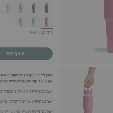
selected
בחרו צבע Reef
הוסף לסל
שעות של קור ותואם למחזיק כוסות
✔️בקבוק ההידרו פלאסק המבודד האהוב ע
✔️המשקאות נשארים קרים למשך 24 שעות
✔️פקק הקשת הגמיש מאפשר לגימה ק