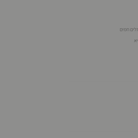
זלים חמים
יא