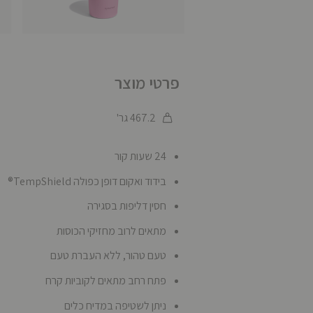
פרטי מוצר
467.2 גר'
24 שעות קור
בידוד ואקום דופן כפולה TempShield®️
חסין דליפות בסגירה
מתאים לרוב מחזיקי הכוסות
טעם טהור, ללא העברת טעם
פתח רחב מתאים לקוביות קרח
ניתן לשטיפה במדיח כלים