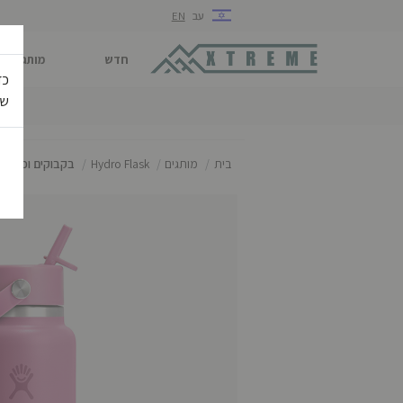
עב
EN
חדש
מותגים
כד
של
בית
מותגים
Hydro Flask
בקבוקים וכוסות