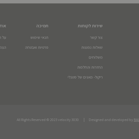
שירות לקוחות
תמיכה
אוד
צור קשר
תנאי שימוש
על ה
שאלות נפוצות
פרטיות ואבטחה
הצהר
משלוחים
החזרות והחלפות
ריקול- מאגים של סטנלי
All Rights Reserved © 2023 velocity 3030
Designed and developed by
BA