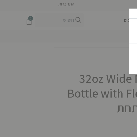
התחברות
0
חיילים
32oz Wide 
Bottle with F
תחת