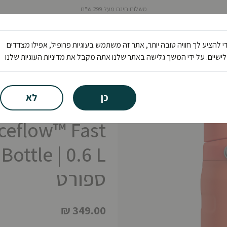
משלוח חינם מעל 299 ש"ח
ציוד
נעליים
בגדים
פעילות
י להציע לך חוויה טובה יותר, אתר זה משתמש בעוגיות פרופיל, אפילו מצדדים
ישיים. על ידי המשך גלישה באתר שלנו אתה מקבל את מדיניות העוגיות שלנו
ם
כן
לא
Stanley
Iceflow™ Fast
ספורט
₪ 349.00