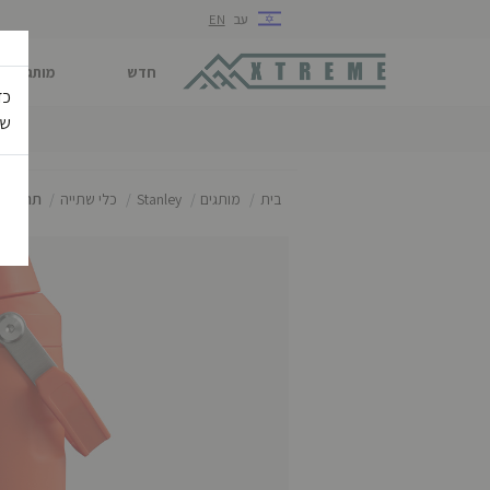
עב
EN
חדש
מותגים
כד
של
בית
מותגים
Stanley
כלי שתייה
תרמוסי